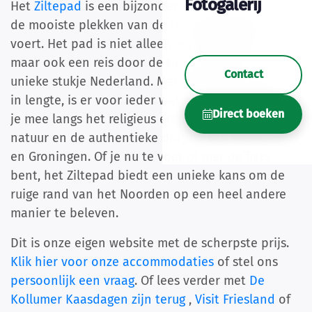
Fotogalerij
Het
Ziltepad
is een bijzondere route die je langs
de mooiste plekken van de Friese Waddenkust
voert. Het pad is niet alleen een fysieke route,
maar ook een reis door de tijd en cultuur van dit
Contact
unieke stukje Nederland. Met etappes die variëren
in lengte, is er voor ieder wat wils. Dit pad neemt
Direct boeken
je mee langs het religieus erfgoed, de ongerepte
natuur en de authentieke dorpen van Friesland
en Groningen. Of je nu te voet of met de fiets
bent, het Ziltepad biedt een unieke kans om de
ruige rand van het Noorden op een heel andere
manier te beleven.
Dit is onze eigen website met de scherpste prijs.
Klik hier voor onze accommodaties
of stel ons
persoonlijk een vraag
. Of lees verder met
De
Kollumer Kaasdagen zijn terug
,
Visit Friesland
of