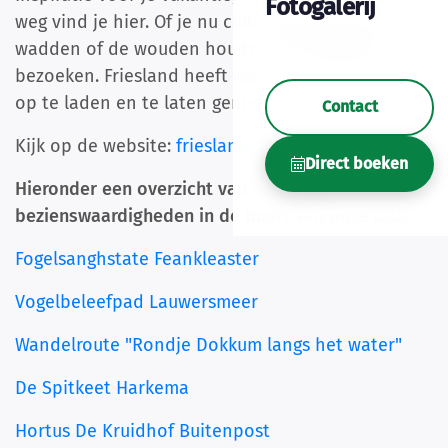
Fotogalerij
weg vind je hier. Of je nu cultuur zoekt, van de
wadden of de wouden houdt, of de elf steden wilt
bezoeken. Friesland heeft wat jij nodig hebt om je
op te laden en te laten genieten.
Contact
Kijk op de website:
friesland.nl
Direct boeken
Hieronder een overzicht van activiteiten en
bezienswaardigheden in de buurt van onze B&B.
Fogelsanghstate Feankleaster
Vogelbeleefpad Lauwersmeer
Wandelroute "Rondje Dokkum langs het water"
De Spitkeet Harkema
Hortus De Kruidhof Buitenpost